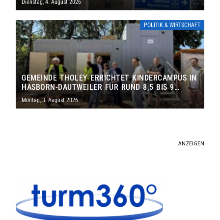
Dienstag, 4. August 2026
POLITIK & WIRTSCHAFT
GEMEINDE THOLEY ERRICHTET KINDERCAMPUS IN
HASBORN-DAUTWEILER FÜR RUND 8,5 BIS 9
MILLIONEN EURO
Montag, 3. August 2026
ANZEIGEN