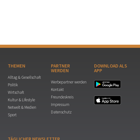
THEMEN
PARTNER
DOWNLOAD ALS
WERDEN
APP
Alltag & Gesellschaft
Werbepartner werden
Politik
Kontakt
Wirtschaft
Freundeskreis
Kultur & Lifestyle
Impressum
Netwelt & Medien
Datenschutz
Sport
TÄGLICHER NEWSLETTER