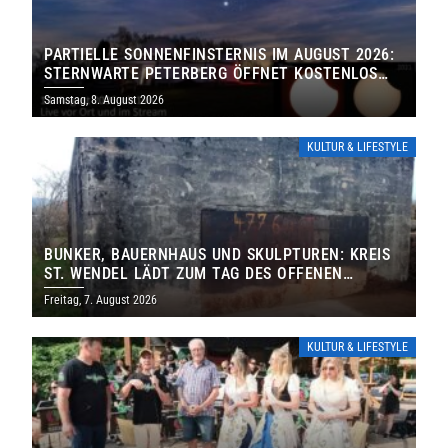
PARTIELLE SONNENFINSTERNIS IM AUGUST 2026:
STERNWARTE PETERBERG ÖFFNET KOSTENLOS
IHRE TORE
Samstag, 8. August 2026
KULTUR & LIFESTYLE
BUNKER, BAUERNHAUS UND SKULPTUREN: KREIS
ST. WENDEL LÄDT ZUM TAG DES OFFENEN
DENKMALS EIN
Freitag, 7. August 2026
KULTUR & LIFESTYLE