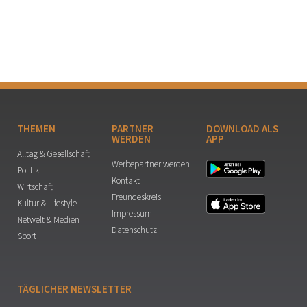
THEMEN
PARTNER
DOWNLOAD ALS
WERDEN
APP
Alltag & Gesellschaft
Werbepartner werden
Politik
Kontakt
Wirtschaft
Freundeskreis
Kultur & Lifestyle
Impressum
Netwelt & Medien
Datenschutz
Sport
TÄGLICHER NEWSLETTER