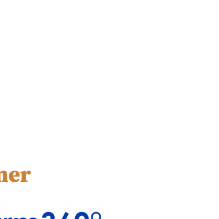
ORGANISIEREN
YOGA-ABEND
ner