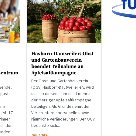
Hasborn-Dautweiler: Obst-
und Gartenbauverein
beendet Teilnahme an
zentrum
Apfelsaftkampagne
Der Obst- und Gartenbauverein
Wendel
(OGV) Hasborn-Dautweiler e.V. wird
ugust,
sich ab diesem Jahr nicht mehr an
der Merziger Apfelsaftkampagne
m in
beteiligen. Als Gründe nennt der
. Ab 17
Verein interne personelle sowie
rinnen
räumliche Veränderungen. Der OGV
ch die
bedankte sich...
unden...
Zum Artikel