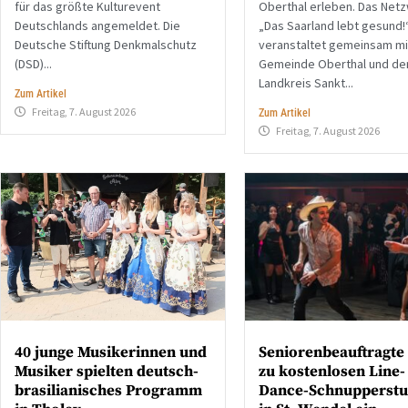
für das größte Kulturevent
Oberthal erleben. Das Net
Deutschlands angemeldet. Die
„Das Saarland lebt gesund!
Deutsche Stiftung Denkmalschutz
veranstaltet gemeinsam mi
(DSD)...
Gemeinde Oberthal und d
Landkreis Sankt...
Zum Artikel
Freitag, 7. August 2026
Zum Artikel
Freitag, 7. August 2026
40 junge Musikerinnen und
Seniorenbeauftragte 
Musiker spielten deutsch-
zu kostenlosen Line-
brasilianisches Programm
Dance-Schnupperst