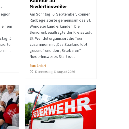
Radtour ab
Niederlinxweiler
er
Region
Am Sonntag, 6. September, können
Radbegeisterte gemeinsam das St.
u einem
Wendeler Land erkunden. Die
Seniorenbeauftragte der Kreisstadt
tag, 5.
St. Wendel organisiert die Tour
sierte
zusammen mit „Das Saarland lebt
n im...
gesund“ und den „Bikebären“
Niederlinxweiler. Start ist...
Zum Artikel
Donnerstag, 6. August 2026