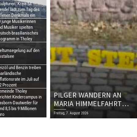
ulpturen: Kreis St.
endel lädt zum Tag des
ffenen Denkmals ein
0 junge Musikerinnen
d Musiker spielten
utsch-brasilianisches
rogramm in Tholey
eltumsegelung auf den
ostalsee
izöl und Benzin treiben
aarländische
flationsrate im Juli auf
2 Prozent
emeinde Tholey
PILGER WANDERN AN
richtet Kindercampus in
MARIA HIMMELFAHRT
asborn-Dautweiler für
nd 8,5 bis 9 Millionen
FRÜHMORGENS ZUM
Freitag, 7. August 2026
uro
„GROSSEN FUSS“ BEI BA
LTERSWEILER