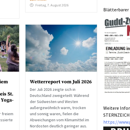
Freitag, 7. August 2026
Blätterbarer 
eiem
Wetterreport vom Juli 2026
Der Juli 2026 zeigte sich in
is St.
Deutschland zweigeteilt: Während
 Yoga-
der Südwesten und Westen
Weitere Info
außergewöhnlich warm, trocken
r freiem
und sonnig waren, fielen die
STERNZEICH
ssierte
Abweichungen vom Klimamittel im
https://www.
Nordosten deutlich geringer aus.