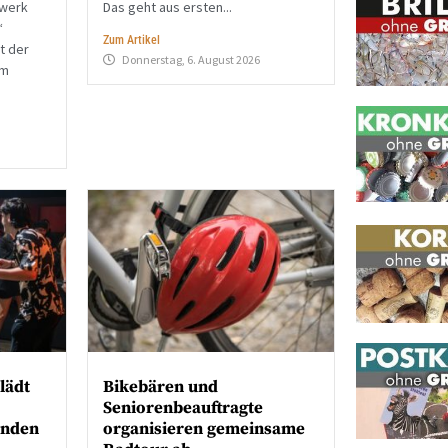
zwerk
Das geht aus ersten...
“
Zum Artikel
t der
Donnerstag, 6. August 2026
em
lädt
Bikebären und
Seniorenbeauftragte
unden
organisieren gemeinsame