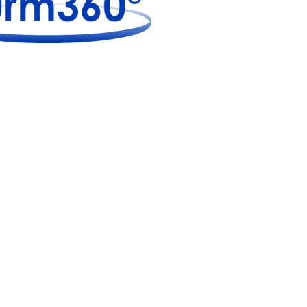
Sie sehen gerade einen
Platzhalterinhalt von
YouTube
.
Um auf den eigentlichen Inhalt
zuzugreifen, klicken Sie auf die
Schaltfläche unten. Bitte
beachten Sie, dass dabei Daten
an Drittanbieter weitergegeben
werden.
Mehr Informationen
Inhalt entsperren
Erforderlichen Service
akzeptieren und Inhalte
entsperren