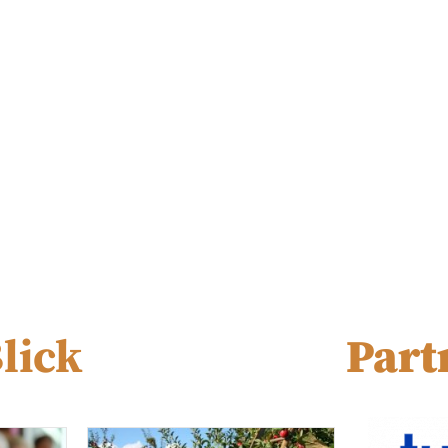
lick
Part