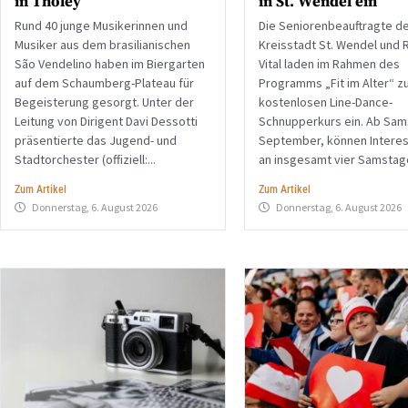
in Tholey
in St. Wendel ein
Rund 40 junge Musikerinnen und
Die Seniorenbeauftragte d
Musiker aus dem brasilianischen
Kreisstadt St. Wendel und 
São Vendelino haben im Biergarten
Vital laden im Rahmen des
auf dem Schaumberg-Plateau für
Programms „Fit im Alter“ z
Begeisterung gesorgt. Unter der
kostenlosen Line-Dance-
Leitung von Dirigent Davi Dessotti
Schnupperkurs ein. Ab Sams
präsentierte das Jugend- und
September, können Interes
Stadtorchester (offiziell:...
an insgesamt vier Samstage
Zum Artikel
Zum Artikel
Donnerstag, 6. August 2026
Donnerstag, 6. August 2026