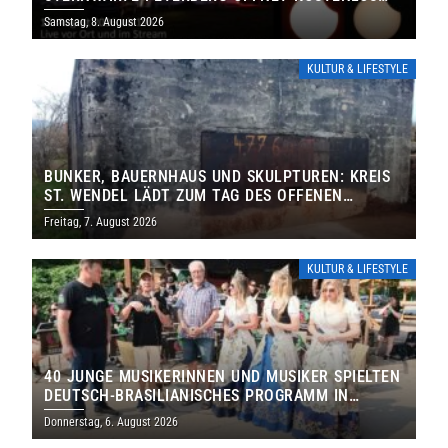
IHRE TORE
Samstag, 8. August 2026
KULTUR & LIFESTYLE
BUNKER, BAUERNHAUS UND SKULPTUREN: KREIS
ST. WENDEL LÄDT ZUM TAG DES OFFENEN
DENKMALS EIN
Freitag, 7. August 2026
KULTUR & LIFESTYLE
40 JUNGE MUSIKERINNEN UND MUSIKER SPIELTEN
DEUTSCH-BRASILIANISCHES PROGRAMM IN
THOLEY
Donnerstag, 6. August 2026