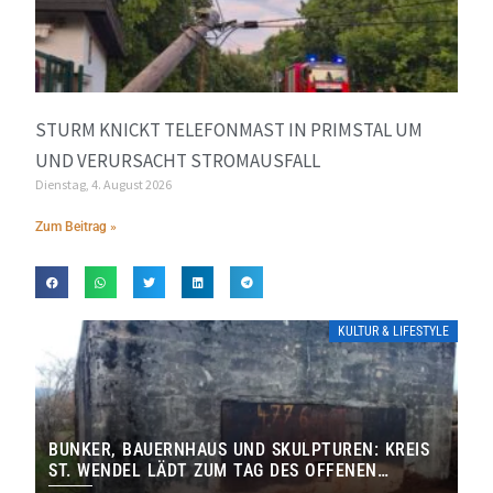
STURM KNICKT TELEFONMAST IN PRIMSTAL UM
UND VERURSACHT STROMAUSFALL
Dienstag, 4. August 2026
Zum Beitrag »
KULTUR & LIFESTYLE
BUNKER, BAUERNHAUS UND SKULPTUREN: KREIS
ST. WENDEL LÄDT ZUM TAG DES OFFENEN
DENKMALS EIN