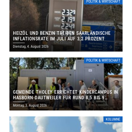
POLITIK & WIRTSCHAFT
HEIZÖL UND BENZIN TREIBEN SAARLÄNDISCHE
INFLATIONSRATE IM JULI AUF 3,2 PROZENT
Dienstag, 4. August 2026
POLITIK & WIRTSCHAFT
GEMEINDE THOLEY ERRICHTET KINDERCAMPUS IN
HASBORN-DAUTWEILER FÜR RUND 8,5 BIS 9
MILLIONEN EURO
Montag, 3. August 2026
KOLUMNE