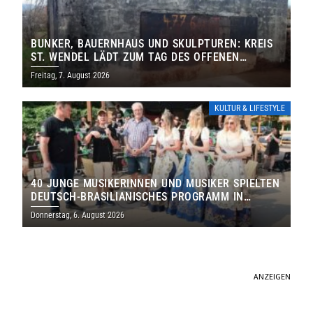
BUNKER, BAUERNHAUS UND SKULPTUREN: KREIS
ST. WENDEL LÄDT ZUM TAG DES OFFENEN
DENKMALS EIN
Freitag, 7. August 2026
KULTUR & LIFESTYLE
40 JUNGE MUSIKERINNEN UND MUSIKER SPIELTEN
DEUTSCH-BRASILIANISCHES PROGRAMM IN
THOLEY
Donnerstag, 6. August 2026
ANZEIGEN