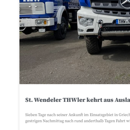
St. Wendeler THWler kehrt aus Ausl
Sieben Tage nach seiner Ankunft im Einsatzgebiet in Gri
gestrigen Nachmittag nach rund anderthalb Tagen Fahrt w