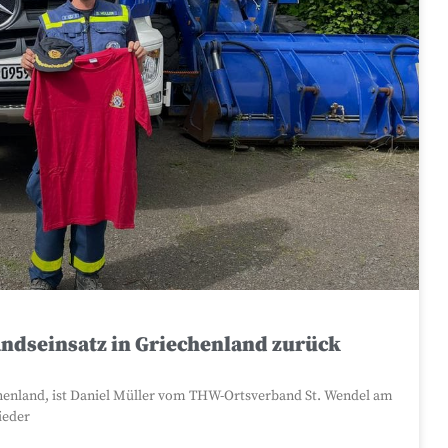
andseinsatz in Griechenland zurück
echenland, ist Daniel Müller vom THW-Ortsverband St. Wendel am
ieder