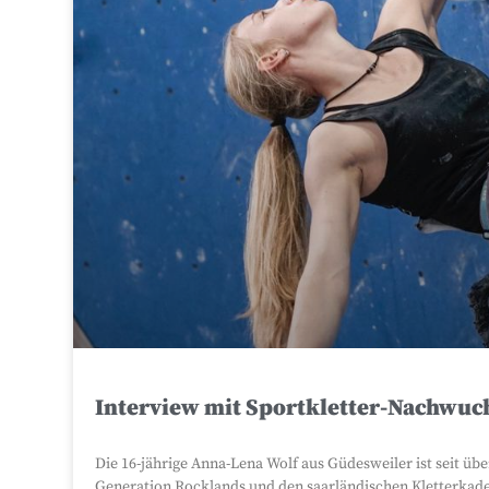
Interview mit Sportkletter-Nachwuch
Die 16-jährige Anna-Lena Wolf aus Güdesweiler ist seit übe
Generation Rocklands und den saarländischen Kletterka