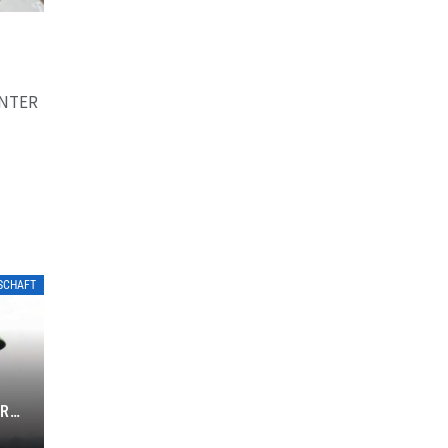
UNTER
LSCHAFT
L
ER