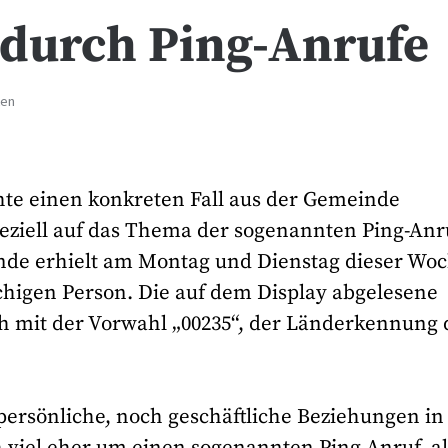
 durch Ping-Anrufe
ten
hte einen konkreten Fall aus der Gemeinde
ziell auf das Thema der sogenannten Ping-Anr
de erhielt am Montag und Dienstag dieser Wo
chigen Person. Die auf dem Display abgelesene
 mit der Vorwahl „00235“, der Länderkennung 
persönliche, noch geschäftliche Beziehungen in
h viel eher um einen sogenannten Ping-Anruf, a