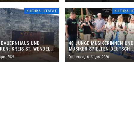
KULTUR & LIFESTYLE
KULTUR & LI
 BAUERNHAUS UND
40 JUNGE MUSIKERINNEN UND
REN: KREIS ST. WENDEL
MUSIKER SPIELTEN DEUTSCH-
M TAG DES OFFENEN
BRASILIANISCHES PROGRAMM 
ugust 2026
Donnerstag, 6. August 2026
S EIN
THOLEY