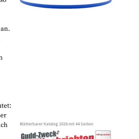
 an.
m
n
tet:
der
Blätterbarer Katalog 2026 mit 44 Seiten:
äch