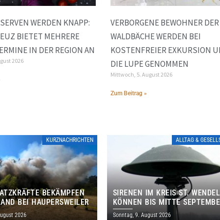
SERVEN WERDEN KNAPP:
VERBORGENE BEWOHNER DER
EUZ BIETET MEHRERE
WALDBÄCHE WERDEN BEI
RMINE IN DER REGION AN
KOSTENFREIER EXKURSION 
ugust 2026
DIE LUPE GENOMMEN
Mittwoch, 5. August 2026
»
Zum Beitrag »
KURZNACHRICHTEN
ALLTAG & GESEL
SATZKRÄFTE BEKÄMPFEN
SIRENEN IM KREIS ST. WENDE
AND BEI HAUPERSWEILER
KÖNNEN BIS MITTE SEPTEMB
AUSSERPLANMÄSSIG HEULEN
August 2026
Sonntag, 9. August 2026