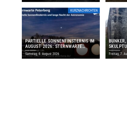
KURZNACHRICHTEN
PARTIELLE SONNENFINSTERNIS IM
BUNKER,
AUGUST 2026: STERNWARTE
SKULPTU
PETERBERG ÖFFNET KOSTENLOS
LÄDT ZU
Samstag, 8. August 2026
Freitag, 7. A
IHRE TORE
DENKMAL