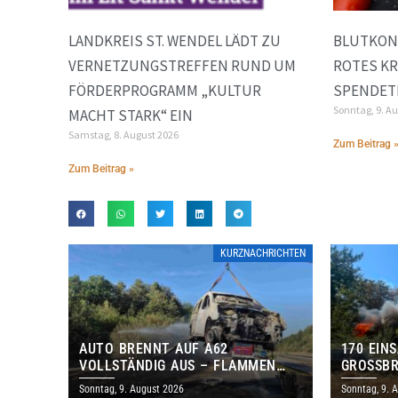
LANDKREIS ST. WENDEL LÄDT ZU
BLUTKON
VERNETZUNGSTREFFEN RUND UM
ROTES KR
FÖRDERPROGRAMM „KULTUR
SPENDETE
Sonntag, 9. A
MACHT STARK“ EIN
Samstag, 8. August 2026
Zum Beitrag 
Zum Beitrag »
KURZNACHRICHTEN
AUTO BRENNT AUF A62
170 EIN
VOLLSTÄNDIG AUS – FLAMMEN
GROSSBR
GREIFEN AUF BÖSCHUNG ÜBER
Sonntag, 9. August 2026
Sonntag, 9. 