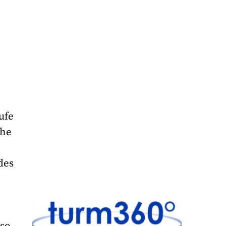
ufe
che
des
lso