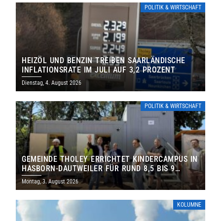
POLITIK & WIRTSCHAFT
HEIZÖL UND BENZIN TREIBEN SAARLÄNDISCHE
INFLATIONSRATE IM JULI AUF 3,2 PROZENT
Dienstag, 4. August 2026
POLITIK & WIRTSCHAFT
GEMEINDE THOLEY ERRICHTET KINDERCAMPUS IN
HASBORN-DAUTWEILER FÜR RUND 8,5 BIS 9
MILLIONEN EURO
Montag, 3. August 2026
KOLUMNE