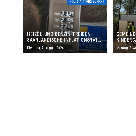
POLITIK & WIRTSCHAFT
HEIZÖL UND BENZIN TREIBEN
GEMEIND
SAARLÄNDISCHE INFLATIONSRATE
KINDERC
IM JULI AUF 3,2 PROZENT
DAUTWEI
Dienstag, 4. August 2026
Montag, 3. A
MILLION