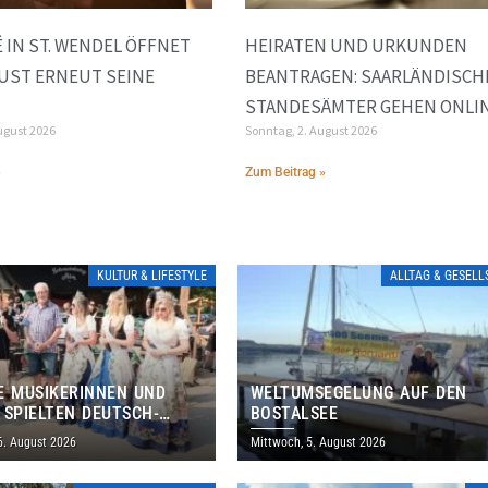
 IN ST. WENDEL ÖFFNET
HEIRATEN UND URKUNDEN
GUST ERNEUT SEINE
BEANTRAGEN: SAARLÄNDISCH
STANDESÄMTER GEHEN ONLI
ugust 2026
Sonntag, 2. August 2026
»
Zum Beitrag »
KULTUR & LIFESTYLE
ALLTAG & GESEL
E MUSIKERINNEN UND
WELTUMSEGELUNG AUF DEN
 SPIELTEN DEUTSCH-
BOSTALSEE
ANISCHES PROGRAMM IN
6. August 2026
Mittwoch, 5. August 2026