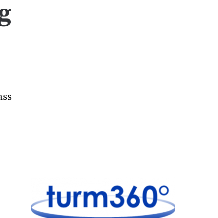
g
ass