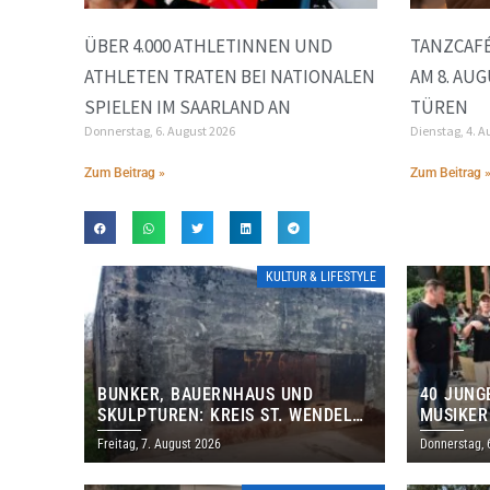
ÜBER 4.000 ATHLETINNEN UND
TANZCAFÉ
ATHLETEN TRATEN BEI NATIONALEN
AM 8. AU
SPIELEN IM SAARLAND AN
TÜREN
Donnerstag, 6. August 2026
Dienstag, 4. A
Zum Beitrag »
Zum Beitrag 
KULTUR & LIFESTYLE
BUNKER, BAUERNHAUS UND
40 JUNG
SKULPTUREN: KREIS ST. WENDEL
MUSIKER
LÄDT ZUM TAG DES OFFENEN
BRASILI
Freitag, 7. August 2026
Donnerstag, 
DENKMALS EIN
THOLEY