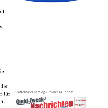
nd-
n
s
ie
ldet
Blätterbarer Katalog 2026 mit 44 Seiten:
r für
en,