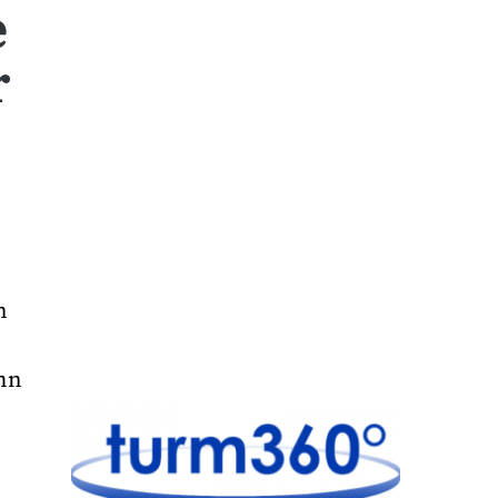
e
r
n
ahn