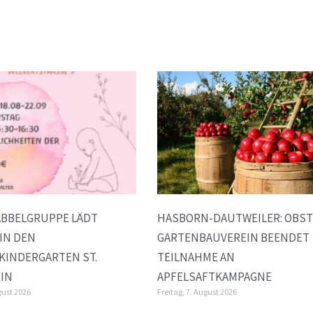
ABBELGRUPPE LÄDT
HASBORN-DAUTWEILER: OBST
 IN DEN
GARTENBAUVEREIN BEENDET
KINDERGARTEN ST.
TEILNAHME AN
IN
APFELSAFTKAMPAGNE
gust 2026
Freitag, 7. August 2026