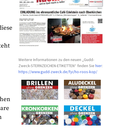
diese
teht
Weitere Informationen zu den neuen „Gudd-
Zweck-STERNZEICHEN-
ETIKETTEN“ finden Sie
hier
:
https://www.gudd-zweck.de/fyi/
ho-roos-kop/
ehen
bare
m