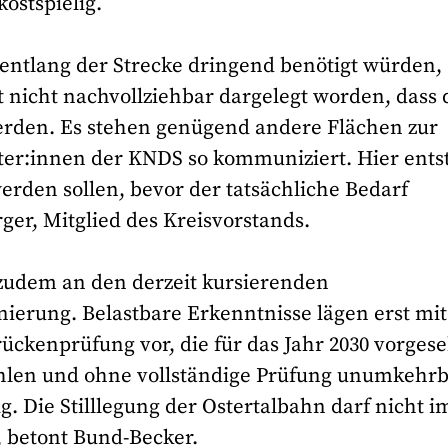
kostspielig.
entlang der Strecke dringend benötigt würden,
t nicht nachvollziehbar dargelegt worden, dass 
erden. Es stehen genügend andere Flächen zur
ter:innen der KNDS so kommuniziert. Hier ents
erden sollen, bevor der tatsächliche Bedarf
rger, Mitglied des Kreisvorstands.
zudem an den derzeit kursierenden
ierung. Belastbare Erkenntnisse lägen erst mit
ckenprüfung vor, die für das Jahr 2030 vorges
Zahlen und ohne vollständige Prüfung unumkehr
g. Die Stilllegung der Ostertalbahn darf nicht i
 betont Bund-Becker.