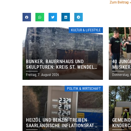
Zum Beitrag 
KULTUR & LIFESTYLE
BUNKER, BAUERNHAUS UND
40 JUNG
SKULPTUREN: KREIS ST. WENDEL
MUSIKER
LÄDT ZUM TAG DES OFFENEN
BRASILI
Freitag, 7. August 2026
Donnerstag, 
DENKMALS EIN
THOLEY
POLITIK & WIRTSCHAFT
HEIZÖL UND BENZIN TREIBEN
GEMEIND
SAARLÄNDISCHE INFLATIONSRATE
KINDERC