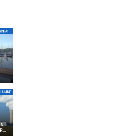
LSCHAFT
OLUMNE
ON
ÜR