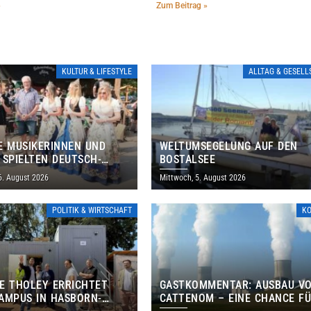
»
Zum Beitrag »
KULTUR & LIFESTYLE
ALLTAG & GESEL
E MUSIKERINNEN UND
WELTUMSEGELUNG AUF DEN
 SPIELTEN DEUTSCH-
BOSTALSEE
ANISCHES PROGRAMM IN
6. August 2026
Mittwoch, 5. August 2026
POLITIK & WIRTSCHAFT
K
E THOLEY ERRICHTET
GASTKOMMENTAR: AUSBAU V
AMPUS IN HASBORN-
CATTENOM – EINE CHANCE F