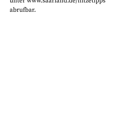
unter www.saarland.de/hitzetipps
abrufbar.