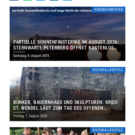
KURZNACHRICHTEN
PARTIELLE SONNENFINSTERNIS IM AUGUST 2026:
STERNWARTE PETERBERG ÖFFNET KOSTENLOS
IHRE TORE
Samstag, 8. August 2026
KULTUR & LIFESTYLE
BUNKER, BAUERNHAUS UND SKULPTUREN: KREIS
ST. WENDEL LÄDT ZUM TAG DES OFFENEN
DENKMALS EIN
Freitag, 7. August 2026
KULTUR & LIFESTYLE