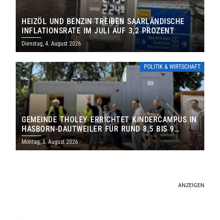
HEIZÖL UND BENZIN TREIBEN SAARLÄNDISCHE
INFLATIONSRATE IM JULI AUF 3,2 PROZENT
Dienstag, 4. August 2026
POLITIK & WIRTSCHAFT
GEMEINDE THOLEY ERRICHTET KINDERCAMPUS IN
HASBORN-DAUTWEILER FÜR RUND 8,5 BIS 9
MILLIONEN EURO
Montag, 3. August 2026
ANZEIGEN