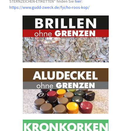
STERNZEICHEN-
ETIKETTEN“ finden Sie
hier
:
https://www.gudd-zweck.de/fyi/
ho-roos-kop/