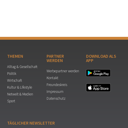
THEMEN
PARTNER
DOWNLOAD ALS
WERDEN
APP
Alltag & Gesellschaft
Werbepartner werden
Politik
Kontakt
Wirtschaft
Freundeskreis
Kultur & Lifestyle
Impressum
Netwelt & Medien
Datenschutz
Sport
TÄGLICHER NEWSLETTER