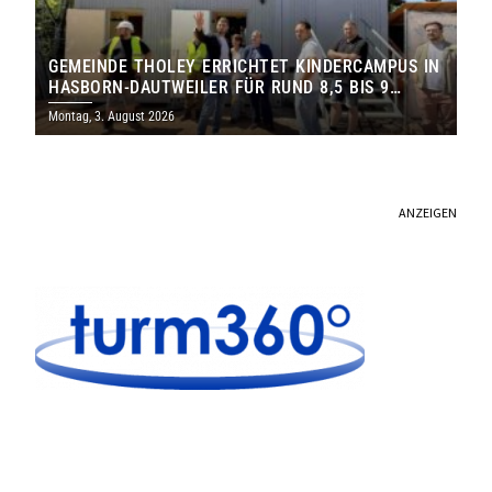
GEMEINDE THOLEY ERRICHTET KINDERCAMPUS IN
HASBORN-DAUTWEILER FÜR RUND 8,5 BIS 9
MILLIONEN EURO
Montag, 3. August 2026
ANZEIGEN