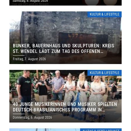
Samstag, 8. August 2026
KULTUR & LIFESTYLE
BUNKER, BAUERNHAUS UND SKULPTUREN: KREIS
ST. WENDEL LÄDT ZUM TAG DES OFFENEN
DENKMALS EIN
Freitag, 7. August 2026
KULTUR & LIFESTYLE
40 JUNGE MUSIKERINNEN UND MUSIKER SPIELTEN
DEUTSCH-BRASILIANISCHES PROGRAMM IN
THOLEY
Donnerstag, 6. August 2026