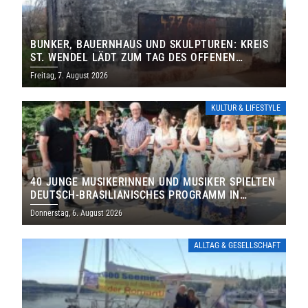
BUNKER, BAUERNHAUS UND SKULPTUREN: KREIS
ST. WENDEL LÄDT ZUM TAG DES OFFENEN
DENKMALS EIN
Freitag, 7. August 2026
KULTUR & LIFESTYLE
40 JUNGE MUSIKERINNEN UND MUSIKER SPIELTEN
DEUTSCH-BRASILIANISCHES PROGRAMM IN
THOLEY
Donnerstag, 6. August 2026
ALLTAG & GESELLSCHAFT