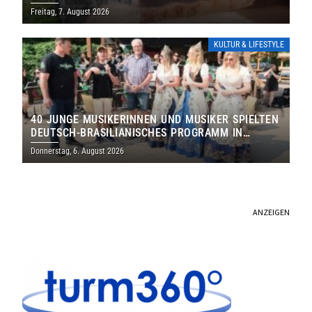
DENKMALS EIN
Freitag, 7. August 2026
KULTUR & LIFESTYLE
40 JUNGE MUSIKERINNEN UND MUSIKER SPIELTEN
DEUTSCH-BRASILIANISCHES PROGRAMM IN
THOLEY
Donnerstag, 6. August 2026
ANZEIGEN