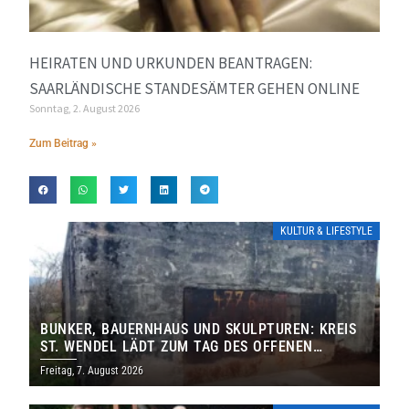
HEIRATEN UND URKUNDEN BEANTRAGEN:
SAARLÄNDISCHE STANDESÄMTER GEHEN ONLINE
Sonntag, 2. August 2026
Zum Beitrag »
KULTUR & LIFESTYLE
BUNKER, BAUERNHAUS UND SKULPTUREN: KREIS
ST. WENDEL LÄDT ZUM TAG DES OFFENEN
DENKMALS EIN
Freitag, 7. August 2026