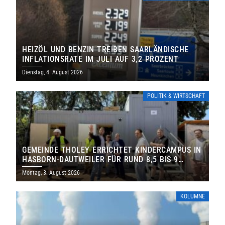
HEIZÖL UND BENZIN TREIBEN SAARLÄNDISCHE
INFLATIONSRATE IM JULI AUF 3,2 PROZENT
Dienstag, 4. August 2026
POLITIK & WIRTSCHAFT
GEMEINDE THOLEY ERRICHTET KINDERCAMPUS IN
HASBORN-DAUTWEILER FÜR RUND 8,5 BIS 9
MILLIONEN EURO
Montag, 3. August 2026
KOLUMNE