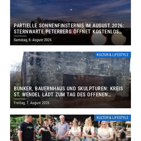
PARTIELLE SONNENFINSTERNIS IM AUGUST 2026:
STERNWARTE PETERBERG ÖFFNET KOSTENLOS
IHRE TORE
Samstag, 8. August 2026
KULTUR & LIFESTYLE
BUNKER, BAUERNHAUS UND SKULPTUREN: KREIS
ST. WENDEL LÄDT ZUM TAG DES OFFENEN
DENKMALS EIN
Freitag, 7. August 2026
KULTUR & LIFESTYLE