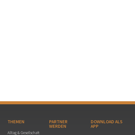
THEMEN
PARTNER
DOWNLOAD ALS
WERDEN
APP
Alltag & Gesellschaft