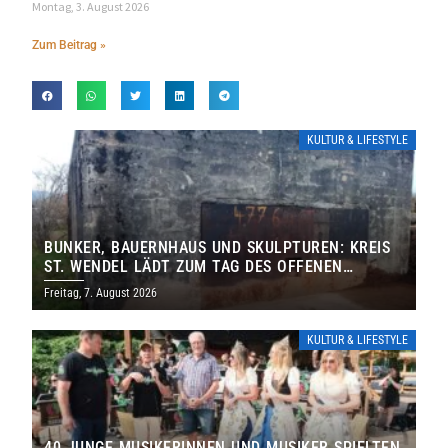
Montag, 3. August 2026
Zum Beitrag »
KULTUR & LIFESTYLE
BUNKER, BAUERNHAUS UND SKULPTUREN: KREIS
ST. WENDEL LÄDT ZUM TAG DES OFFENEN
DENKMALS EIN
Freitag, 7. August 2026
KULTUR & LIFESTYLE
40 JUNGE MUSIKERINNEN UND MUSIKER SPIELTEN