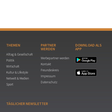
THEMEN
PARTNER
DOWNLOAD ALS
WERDEN
APP
Alltag & Gesellschaft
Werbepartner werden
Politik
Kontakt
Wirtschaft
Freundeskreis
Kultur & Lifestyle
Impressum
Netwelt & Medien
Datenschutz
Sport
TÄGLICHER NEWSLETTER