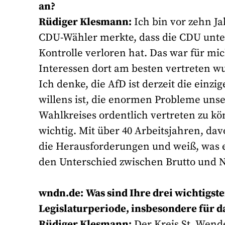
an?
Rüdiger Klesmann:
Ich bin vor zehn Ja
CDU-Wähler merkte, dass die CDU unter
Kontrolle verloren hat. Das war für mi
Interessen dort am besten vertreten w
Ich denke, die AfD ist derzeit die einzi
willens ist, die enormen Probleme uns
Wahlkreises ordentlich vertreten zu kö
wichtig. Mit über 40 Arbeitsjahren, da
die Herausforderungen und weiß, was e
den Unterschied zwischen Brutto und N
wndn.de:
Was sind Ihre drei wichtigst
Legislaturperiode, insbesondere für d
Rüdiger Klesmann:
Der Kreis St. Wend