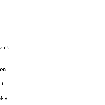
etes
ion
kt
ekte