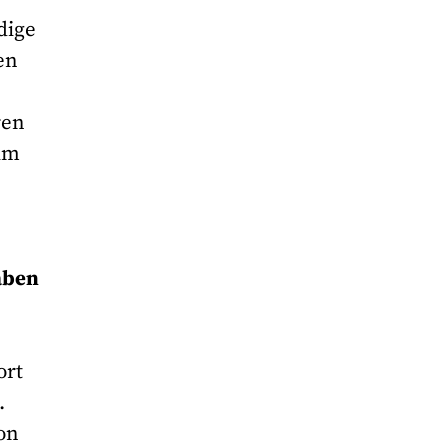
dige
en
ren
 im
aben
ort
.
on