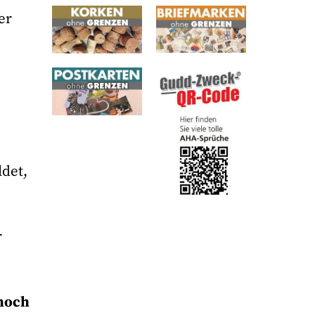
er
ldet,
r
 noch