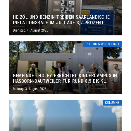
HEIZÖL UND BENZIN TREIBEN SAARLÄNDISCHE
INFLATIONSRATE IM JULI AUF 3,2 PROZENT
Dienstag, 4. August 2026
POLITIK & WIRTSCHAFT
GEMEINDE THOLEY ERRICHTET KINDERCAMPUS IN
HASBORN-DAUTWEILER FÜR RUND 8,5 BIS 9
MILLIONEN EURO
Montag, 3. August 2026
KOLUMNE