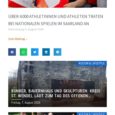
ÜBER 4.000 ATHLETINNEN UND ATHLETEN TRATEN
BEI NATIONALEN SPIELEN IM SAARLAND AN
Donnerstag, 6. August 2026
Zum Beitrag »
KULTUR & LIFESTYLE
BUNKER, BAUERNHAUS UND SKULPTUREN: KREIS
ST. WENDEL LÄDT ZUM TAG DES OFFENEN
DENKMALS EIN
Freitag, 7. August 2026
KULTUR & LIFESTYLE