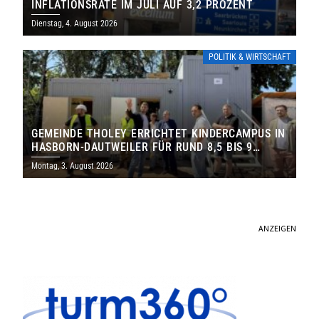
INFLATIONSRATE IM JULI AUF 3,2 PROZENT
Dienstag, 4. August 2026
POLITIK & WIRTSCHAFT
GEMEINDE THOLEY ERRICHTET KINDERCAMPUS IN
HASBORN-DAUTWEILER FÜR RUND 8,5 BIS 9
MILLIONEN EURO
Montag, 3. August 2026
ANZEIGEN