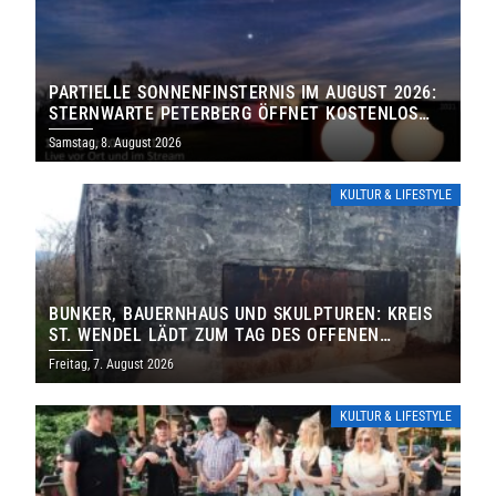
PARTIELLE SONNENFINSTERNIS IM AUGUST 2026:
STERNWARTE PETERBERG ÖFFNET KOSTENLOS
IHRE TORE
Samstag, 8. August 2026
KULTUR & LIFESTYLE
BUNKER, BAUERNHAUS UND SKULPTUREN: KREIS
ST. WENDEL LÄDT ZUM TAG DES OFFENEN
DENKMALS EIN
Freitag, 7. August 2026
KULTUR & LIFESTYLE