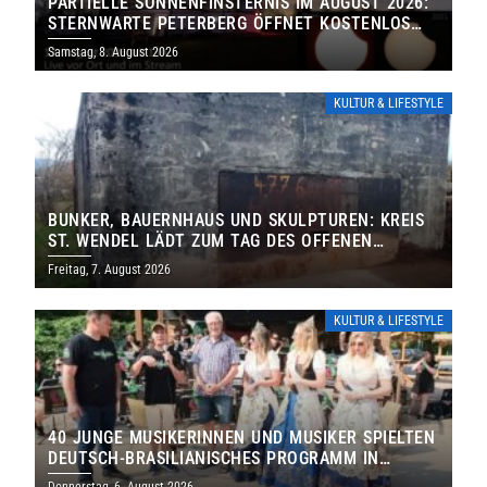
PARTIELLE SONNENFINSTERNIS IM AUGUST 2026:
STERNWARTE PETERBERG ÖFFNET KOSTENLOS
IHRE TORE
Samstag, 8. August 2026
KULTUR & LIFESTYLE
BUNKER, BAUERNHAUS UND SKULPTUREN: KREIS
ST. WENDEL LÄDT ZUM TAG DES OFFENEN
DENKMALS EIN
Freitag, 7. August 2026
KULTUR & LIFESTYLE
40 JUNGE MUSIKERINNEN UND MUSIKER SPIELTEN
DEUTSCH-BRASILIANISCHES PROGRAMM IN
THOLEY