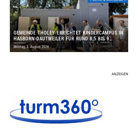
GEMEINDE THOLEY ERRICHTET KINDERCAMPUS IN
HASBORN-DAUTWEILER FÜR RUND 8,5 BIS 9
MILLIONEN EURO
Montag, 3. August 2026
ANZEIGEN