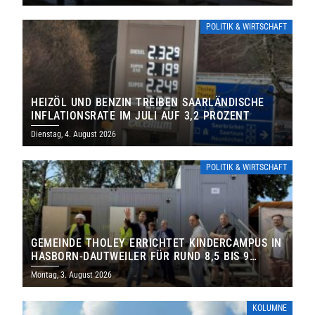
POLITIK & WIRTSCHAFT
HEIZÖL UND BENZIN TREIBEN SAARLÄNDISCHE
INFLATIONSRATE IM JULI AUF 3,2 PROZENT
Dienstag, 4. August 2026
POLITIK & WIRTSCHAFT
GEMEINDE THOLEY ERRICHTET KINDERCAMPUS IN
HASBORN-DAUTWEILER FÜR RUND 8,5 BIS 9
MILLIONEN EURO
Montag, 3. August 2026
KOLUMNE