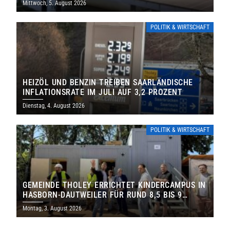
Mittwoch, 5. August 2026
POLITIK & WIRTSCHAFT
HEIZÖL UND BENZIN TREIBEN SAARLÄNDISCHE
INFLATIONSRATE IM JULI AUF 3,2 PROZENT
Dienstag, 4. August 2026
POLITIK & WIRTSCHAFT
GEMEINDE THOLEY ERRICHTET KINDERCAMPUS IN
HASBORN-DAUTWEILER FÜR RUND 8,5 BIS 9
MILLIONEN EURO
Montag, 3. August 2026