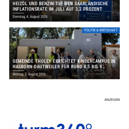
HEIZÖL UND BENZIN TREIBEN SAARLÄNDISCHE
INFLATIONSRATE IM JULI AUF 3,2 PROZENT
Dienstag, 4. August 2026
POLITIK & WIRTSCHAFT
GEMEINDE THOLEY ERRICHTET KINDERCAMPUS IN
HASBORN-DAUTWEILER FÜR RUND 8,5 BIS 9
MILLIONEN EURO
Montag, 3. August 2026
ANZEIGEN