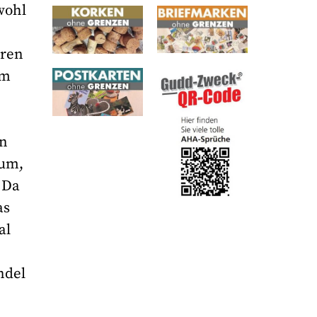
wohl
aren
em
en
ium,
 Da
as
al
ndel