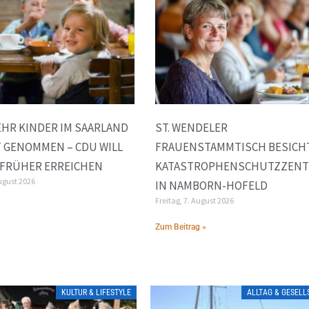
HR KINDER IM SAARLAND
ST. WENDELER
 GENOMMEN – CDU WILL
FRAUENSTAMMTISCH BESICH
 FRÜHER ERREICHEN
KATASTROPHENSCHUTZZEN
ugust 2026
IN NAMBORN-HOFELD
Freitag, 7. August 2026
»
Zum Beitrag »
KULTUR & LIFESTYLE
ALLTAG & GESEL