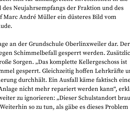
d des Neujahrsempfangs der Fraktion und des
f Marc André Müller ein düsteres Bild vom
äude.
Lage an der Grundschule Oberlinxweiler dar. De
egen Schimmelbefall gesperrt werden. Zusätzli
große Sorgen. „Das komplette Kellergeschoss ist
el gesperrt. Gleichzeitig hoffen Lehrkräfte 
uerung durchhält. Ein Ausfall käme faktisch ein
 Anlage nicht mehr repariert werden kann“, erkl
weiter zu ignorieren: „Dieser Schulstandort bra
 Weiterhin so zu tun, als gäbe es dieses Problem