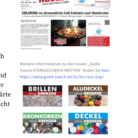
r
ch
Weitere Informationen zu den neuen „Gudd-
Zweck-STERNZEICHEN-
ETIKETTEN“ finden Sie
hier
:
und
https://www.gudd-zweck.de/fyi/
ho-roos-kop/
er
ärte
ucht