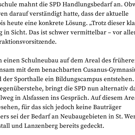
dschule mahnt die SPD Handlungsbedarf an. Ob
ren darauf verständigt hatte, dass der aktuelle
bis heute eine konkrete Lösung. „Trotz dieser kl
 in Sicht. Das ist schwer vermittelbar – vor all
Fraktionsvorsitzende.
hin einen Schulneubau auf dem Areal des früher
einsam mit dem benachbarten Cusanus-Gymnas
 der Sporthalle ein Bildungscampus entstehen.
genüberstehe, bringt die SPD nun alternativ d
weg in Alsfassen ins Gespräch. Auf diesem Are
sehen, für das sich jedoch keine Bauträger
ers sei der Bedarf an Neubaugebieten in St. We
tall und Lanzenberg bereits gedeckt.