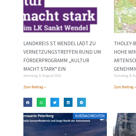
LANDKREIS ST. WENDEL LÄDT ZU
THOLEY-B
VERNETZUNGSTREFFEN RUND UM
HOHE WI
FÖRDERPROGRAMM „KULTUR
ARTENSC
MACHT STARK“ EIN
GENEHMI
Samstag, 8. August 2026
Samstag, 8. A
Zum Beitrag »
Zum Beitrag 
KURZNACHRICHTEN