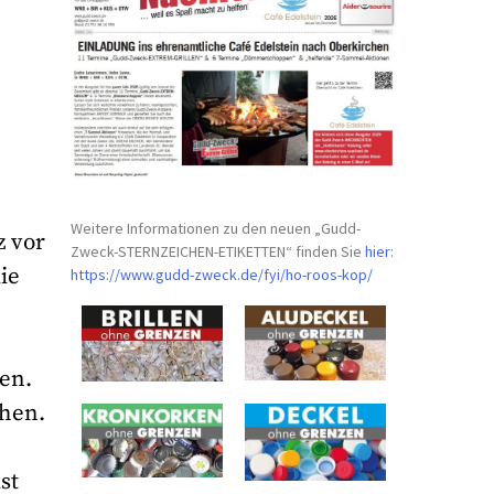
Weitere Informationen zu den neuen „Gudd-
z vor
Zweck-STERNZEICHEN-
ETIKETTEN“ finden Sie
hier
:
ie
https://www.gudd-zweck.de/fyi/
ho-roos-kop/
en.
chen.
st