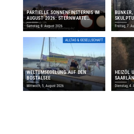
PARTIELLE SONNENFINSTERNIS IM
BUNKER,
AUGUST 2026: STERNWARTE
SKULPTU
PETERBERG ÖFFNET KOSTENLOS
LÄDT ZU
Samstag, 8. August 2026
Freitag, 7. A
IHRE TORE
DENKMAL
ALLTAG & GESELLSCHAFT
WELTUMSEGELUNG AUF DEN
HEIZÖL 
BOSTALSEE
SAARLÄN
IM JULI
Mittwoch, 5. August 2026
Dienstag, 4.