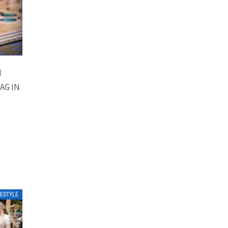
M
AG IN
FESTYLE