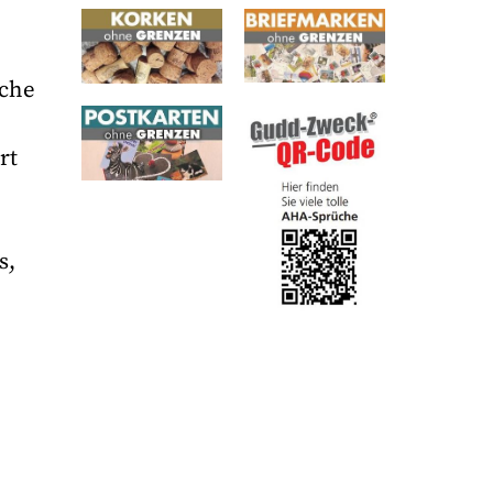
iche
rt
s,