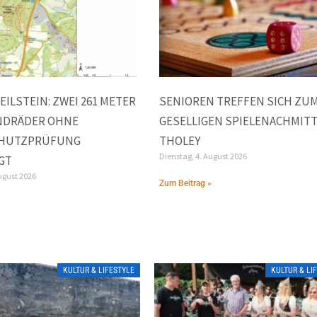
EILSTEIN: ZWEI 261 METER
SENIOREN TREFFEN SICH ZU
NDRÄDER OHNE
GESELLIGEN SPIELENACHMITT
HUTZPRÜFUNG
THOLEY
Dienstag, 4. August 2026
GT
ugust 2026
Zum Beitrag »
»
KULTUR & LIFESTYLE
KULTUR & LI