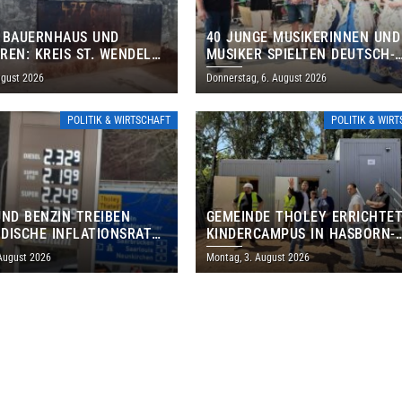
 BAUERNHAUS UND
40 JUNGE MUSIKERINNEN UND
REN: KREIS ST. WENDEL
MUSIKER SPIELTEN DEUTSCH-
M TAG DES OFFENEN
BRASILIANISCHES PROGRAMM 
ugust 2026
Donnerstag, 6. August 2026
S EIN
THOLEY
POLITIK & WIRTSCHAFT
POLITIK & WIR
UND BENZIN TREIBEN
GEMEINDE THOLEY ERRICHTE
DISCHE INFLATIONSRATE
KINDERCAMPUS IN HASBORN-
 AUF 3,2 PROZENT
DAUTWEILER FÜR RUND 8,5 BI
 August 2026
Montag, 3. August 2026
MILLIONEN EURO