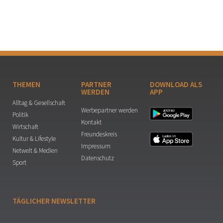
THEMEN
PARTNER
DOWNLOAD ALS
WERDEN
APP
Alltag & Gesellschaft
Werbepartner werden
Politik
Kontakt
Wirtschaft
Freundeskreis
Kultur & Lifestyle
Impressum
Netwelt & Medien
Datenschutz
Sport
TÄGLICHER NEWSLETTER