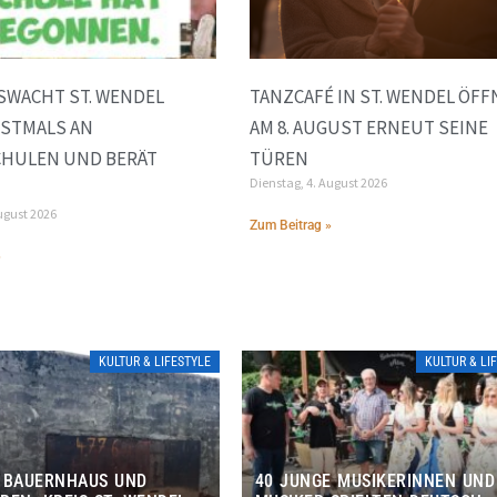
SWACHT ST. WENDEL
TANZCAFÉ IN ST. WENDEL ÖFF
RSTMALS AN
AM 8. AUGUST ERNEUT SEINE
HULEN UND BERÄT
TÜREN
Dienstag, 4. August 2026
ugust 2026
Zum Beitrag »
»
KULTUR & LIFESTYLE
KULTUR & LI
 BAUERNHAUS UND
40 JUNGE MUSIKERINNEN UND