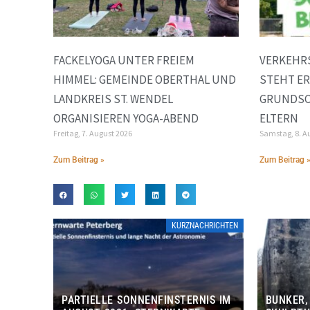
FACKELYOGA UNTER FREIEM
VERKEHR
HIMMEL: GEMEINDE OBERTHAL UND
STEHT E
LANDKREIS ST. WENDEL
GRUNDSC
ORGANISIEREN YOGA-ABEND
ELTERN
Freitag, 7. August 2026
Samstag, 8. A
Zum Beitrag »
Zum Beitrag 
KURZNACHRICHTEN
PARTIELLE SONNENFINSTERNIS IM
BUNKER,