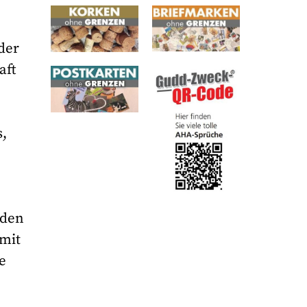
der
aft
s,
 den
 mit
e