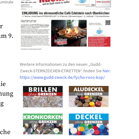
uminale
r
am 9.
Weitere Informationen zu den neuen „Gudd-
Zweck-STERNZEICHEN-
ETIKETTEN“ finden Sie
hier
:
https://www.gudd-zweck.de/fyi/
ho-roos-kop/
die
mmung
ag
sche