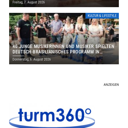
DENKMALS EIN
Freitag, 7. August 2026
KULTUR & LIFESTYLE
40 JUNGE MUSIKERINNEN UND MUSIKER SPIELTEN
DEUTSCH-BRASILIANISCHES PROGRAMM IN
THOLEY
Donnerstag, 6. August 2026
ANZEIGEN