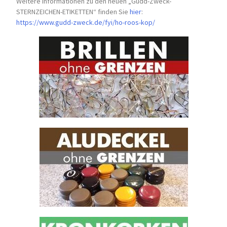
Weitere Informationen zu den neuen „Gudd-Zweck-
STERNZEICHEN-
ETIKETTEN“ finden Sie
hier
:
https://www.gudd-zweck.de/fyi/
ho-roos-kop/