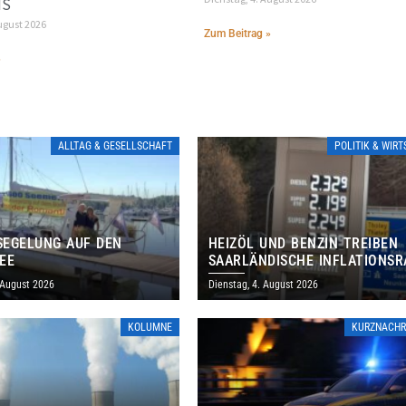
IS
ugust 2026
Zum Beitrag »
»
ALLTAG & GESELLSCHAFT
POLITIK & WIR
EGELUNG AUF DEN
HEIZÖL UND BENZIN TREIBEN
EE
SAARLÄNDISCHE INFLATIONSR
IM JULI AUF 3,2 PROZENT
 August 2026
Dienstag, 4. August 2026
KOLUMNE
KURZNACHR