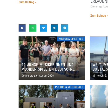
ERLAUBN
Zum Beitrag »
Dienstag, 4. A
Zum Beitrag 
KULTUR & LIFESTYLE
40 JUNGE MUSIKERINNEN UND
WELTUMS
MUSIKER SPIELTEN DEUTSCH-
BOSTALS
BRASILIANISCHES PROGRAMM IN
Donnerstag, 6. August 2026
Mittwoch, 5.
THOLEY
POLITIK & WIRTSCHAFT