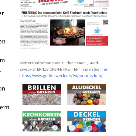
er
nen
em
Weitere Informationen zu den neuen „Gudd-
h
Zweck-STERNZEICHEN-
ETIKETTEN“ finden Sie
hier
:
https://www.gudd-zweck.de/fyi/
ho-roos-kop/
on
dern