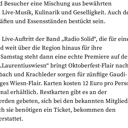
d Besucher eine Mischung aus bewährten
ive-Musik, Kulinarik und Geselligkeit. Auch d
äften und Essensständen bestückt sein.
ive-Auftritt der Band „Radio Solid“, die für ei
d weit über die Region hinaus für ihre
m Samstag steht dann eine echte Premiere auf d
„Laurentiuswiesn“ bringt Oktoberfest-Flair nac
bach und Krachleder sorgen für zünftige Gaudi-
iges Wiesn-Flair. Karten kosten 12 Euro pro Pers
nal erhältlich. Restkarten gibt es an der
rden gebeten, sich bei den bekannten Mitglie
ch sie benötigen ein Ticket, bekommen den
rstattet.