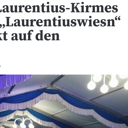
Laurentius-Kirmes
 „Laurentiuswiesn“
t auf den
n