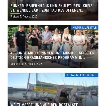
BUNKER, BAUERNHAUS UND SKULPTUREN: KREIS
ST. WENDEL LÄDT ZUM TAG DES OFFENEN
DENKMALS EIN
Freitag, 7. August 2026
KULTUR & LIFESTYLE
40 JUNGE MUSIKERINNEN UND MUSIKER SPIELTEN
DEUTSCH-BRASILIANISCHES PROGRAMM IN
THOLEY
Donnerstag, 6. August 2026
ALLTAG & GESELLSCHAFT
WELTUMSEGELUNG AUF DEN BOSTALSEE