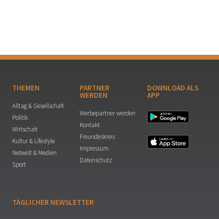
THEMEN
PARTNER
DOWNLOAD ALS
WERDEN
APP
Alltag & Gesellschaft
Werbepartner werden
Politik
Kontakt
Wirtschaft
Freundeskreis
Kultur & Lifestyle
Impressum
Netwelt & Medien
Datenschutz
Sport
TÄGLICHER NEWSLETTER