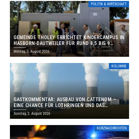
POLITIK & WIRTSCHAFT
GEMEINDE THOLEY ERRICHTET KINDERCAMPUS IN
HASBORN-DAUTWEILER FÜR RUND 8,5 BIS 9
MILLIONEN EURO
Montag, 3. August 2026
KOLUMNE
GASTKOMMENTAR: AUSBAU VON CATTENOM –
EINE CHANCE FÜR LOTHRINGEN UND DAS
SAARLAND
Sonntag, 2. August 2026
KURZNACHRICHTEN