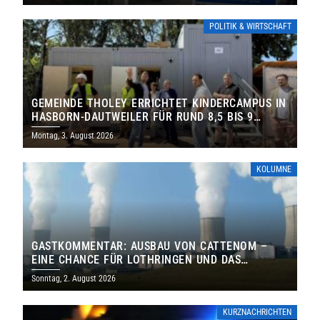
POLITIK & WIRTSCHAFT
GEMEINDE THOLEY ERRICHTET KINDERCAMPUS IN
HASBORN-DAUTWEILER FÜR RUND 8,5 BIS 9
MILLIONEN EURO
Montag, 3. August 2026
KOLUMNE
GASTKOMMENTAR: AUSBAU VON CATTENOM –
EINE CHANCE FÜR LOTHRINGEN UND DAS
SAARLAND
Sonntag, 2. August 2026
KURZNACHRICHTEN