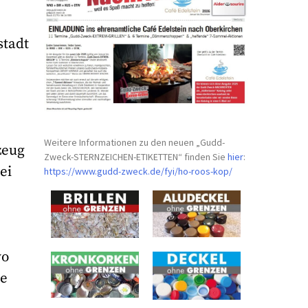
stadt
Weitere Informationen zu den neuen „Gudd-
zeug
Zweck-STERNZEICHEN-
ETIKETTEN“ finden Sie
hier
:
ei
https://www.gudd-zweck.de/fyi/
ho-roos-kop/
wo
ne