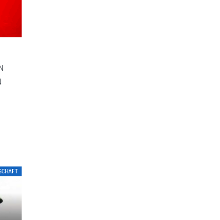
N
N
LSCHAFT