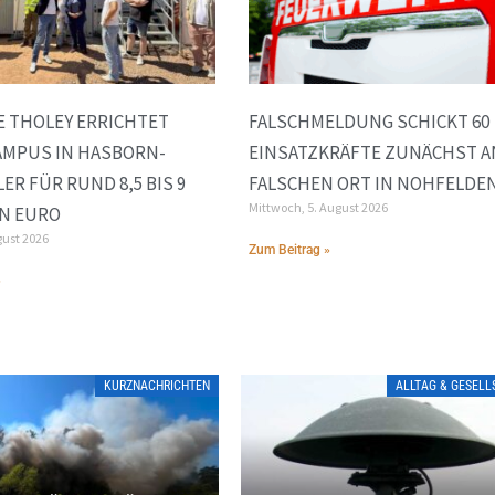
 THOLEY ERRICHTET
FALSCHMELDUNG SCHICKT 60
AMPUS IN HASBORN-
EINSATZKRÄFTE ZUNÄCHST A
ER FÜR RUND 8,5 BIS 9
FALSCHEN ORT IN NOHFELDE
Mittwoch, 5. August 2026
N EURO
gust 2026
Zum Beitrag »
»
KURZNACHRICHTEN
ALLTAG & GESEL