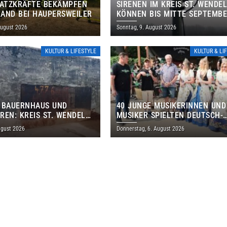
SATZKRÄFTE BEKÄMPFEN
SIRENEN IM KREIS ST. WENDE
AND BEI HAUPERSWEILER
KÖNNEN BIS MITTE SEPTEMB
AUSSERPLANMÄSSIG HEULEN
August 2026
Sonntag, 9. August 2026
KULTUR & LIFESTYLE
KULTUR & LI
 BAUERNHAUS UND
40 JUNGE MUSIKERINNEN UND
REN: KREIS ST. WENDEL
MUSIKER SPIELTEN DEUTSCH-
M TAG DES OFFENEN
BRASILIANISCHES PROGRAMM 
ugust 2026
Donnerstag, 6. August 2026
S EIN
THOLEY