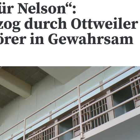
ür Nelson“:
og durch Ottweiler
törer in Gewahrsam