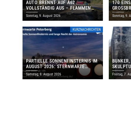
AUTO BRENNT AUF A62
170 EIN
VOLLSTÄNDIG AUS – FLAMMEN
GROSSBR
GREIFEN AUF BÖSCHUNG ÜBER
Sonntag, 9. August 2026
Sonntag, 9. 
KURZNACHRICHTEN
PARTIELLE SONNENFINSTERNIS IM
BUNKER,
AUGUST 2026: STERNWARTE
SKULPTU
PETERBERG ÖFFNET KOSTENLOS
LÄDT ZU
Samstag, 8. August 2026
Freitag, 7. A
IHRE TORE
DENKMAL