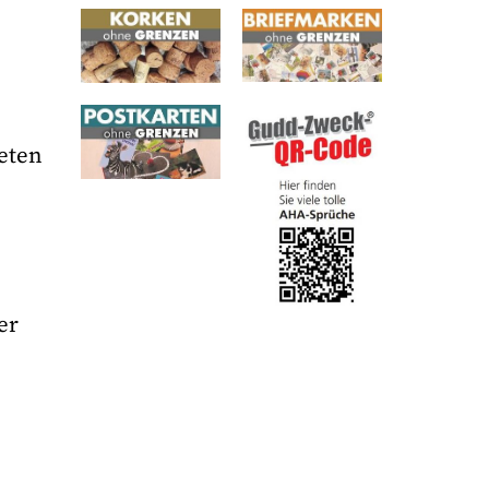
teten
er