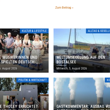
»
Zum Beitrag »
KULTUR & LIFESTYLE
ALLTAG & GESEL
E MUSIKERINNEN UND
WELTUMSEGELUNG AUF DEN
 SPIELTEN DEUTSCH-
BOSTALSEE
ANISCHES PROGRAMM IN
6. August 2026
Mittwoch, 5. August 2026
POLITIK & WIRTSCHAFT
K
E THOLEY ERRICHTET
GASTKOMMENTAR: AUSBAU V