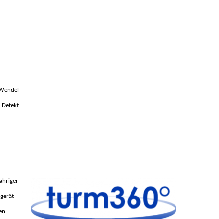
. Wendel
r Defekt
ähriger
egerät
en