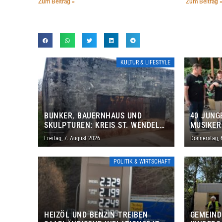
Zum Beitrag »
Zum Beitrag 
KULTUR & LIFESTYLE
BUNKER, BAUERNHAUS UND
40 JUNG
SKULPTUREN: KREIS ST. WENDEL
MUSIKER
LÄDT ZUM TAG DES OFFENEN
BRASILI
Freitag, 7. August 2026
Donnerstag, 
DENKMALS EIN
THOLEY
POLITIK & WIRTSCHAFT
HEIZÖL UND BENZIN TREIBEN
GEMEIND