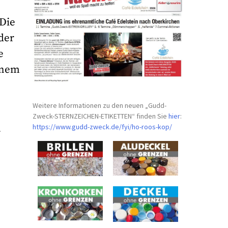
 Die
der
e
inem
Weitere Informationen zu den neuen „Gudd-
Zweck-STERNZEICHEN-
ETIKETTEN“ finden Sie
hier
:
https://www.gudd-zweck.de/fyi/
ho-roos-kop/
r