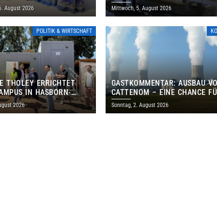
ANISCHES PROGRAMM IN
6. August 2026
Mittwoch, 5. August 2026
POLITIK & WIRTSCHAFT
K
E THOLEY ERRICHTET
GASTKOMMENTAR: AUSBAU V
AMPUS IN HASBORN-
CATTENOM – EINE CHANCE F
LER FÜR RUND 8,5 BIS 9
LOTHRINGEN UND DAS SAARL
ugust 2026
Sonntag, 2. August 2026
EN EURO