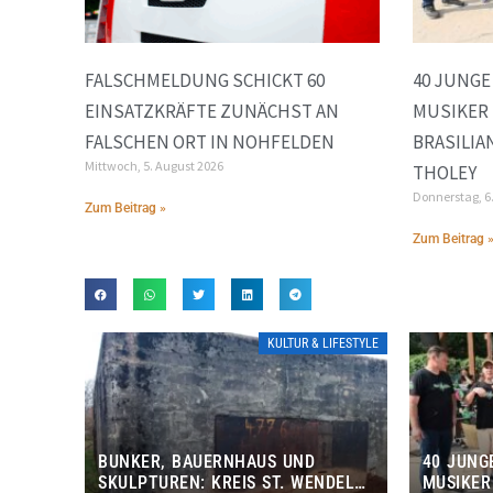
FALSCHMELDUNG SCHICKT 60
40 JUNG
EINSATZKRÄFTE ZUNÄCHST AN
MUSIKER 
FALSCHEN ORT IN NOHFELDEN
BRASILIA
Mittwoch, 5. August 2026
THOLEY
Donnerstag, 6
Zum Beitrag »
Zum Beitrag 
KULTUR & LIFESTYLE
BUNKER, BAUERNHAUS UND
40 JUNG
SKULPTUREN: KREIS ST. WENDEL
MUSIKER