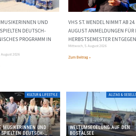
E MUSIKERINNEN UND
VHS ST. WENDEL NIMMT AB 24.
SPIELTEN DEUTSCH-
AUGUST ANMELDUNGEN FÜR 
NISCHES PROGRAMM IN
HERBSTSEMESTER ENTGEGE
Mittwoch, 5. August 2026
. August 2026
Zum Beitrag »
»
KULTUR & LIFESTYLE
ALLTAG & GESEL
E MUSIKERINNEN UND
WELTUMSEGELUNG AUF DEN
 SPIELTEN DEUTSCH-
BOSTALSEE