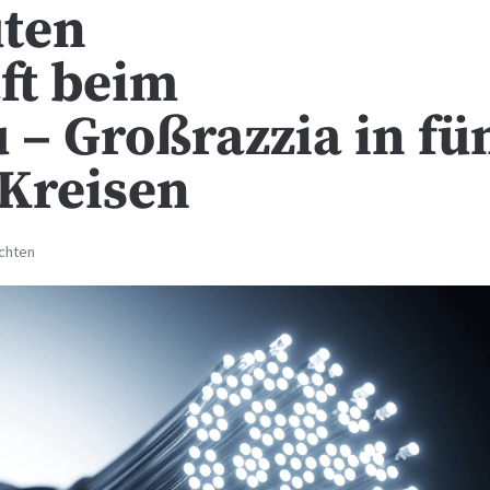
uten
ft beim
 – Großrazzia in fü
 Kreisen
ichten