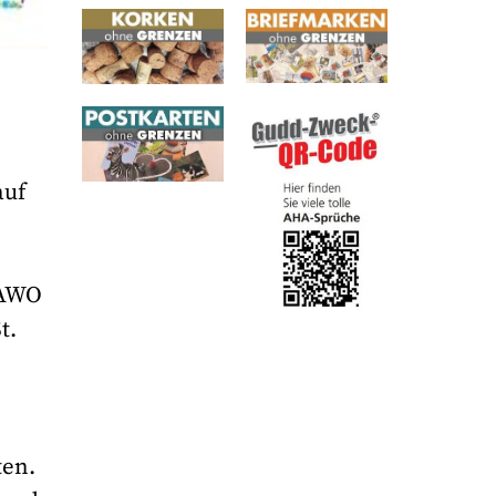
auf
 AWO
t.
ten.