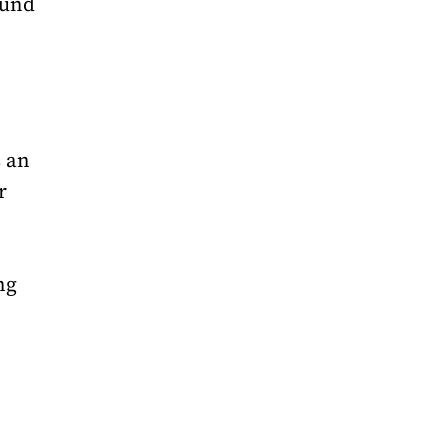
 und
 an
r
ng