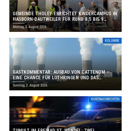
GEMEINDE THOLEY ERRICHTET KINDERCAMPUS IN
HASBORN-DAUTWEILER FÜR RUND 8,5 BIS 9
MILLIONEN EURO
Montag, 3. August 2026
KOLUMNE
GASTKOMMENTAR: AUSBAU VON CATTENOM –
EINE CHANCE FÜR LOTHRINGEN UND DAS
SAARLAND
Sonntag, 2. August 2026
KURZNACHRICHTEN
TUMULT IM FREIBAD ST. WENDEL: ZWEI