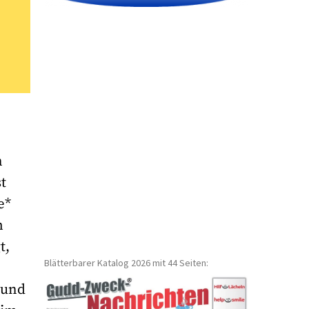
n
t
e*
m
t,
Blätterbarer Katalog 2026 mit 44 Seiten:
 und