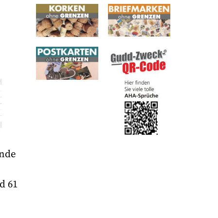
inde
d 61