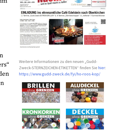
 im
en
Weitere Informationen zu den neuen „Gudd-
ers“
Zweck-STERNZEICHEN-
ETIKETTEN“ finden Sie
hier
:
nden
https://www.gudd-zweck.de/fyi/
ho-roos-kop/
en