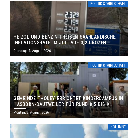
POLITIK & WIRTSCHAFT
HEIZÖL UND BENZIN TREIBEN SAARLÄNDISCHE
INFLATIONSRATE IM JULI AUF 3,2 PROZENT
Dienstag, 4. August 2026
POLITIK & WIRTSCHAFT
GEMEINDE THOLEY ERRICHTET KINDERCAMPUS IN
HASBORN-DAUTWEILER FÜR RUND 8,5 BIS 9
MILLIONEN EURO
Montag, 3. August 2026
KOLUMNE