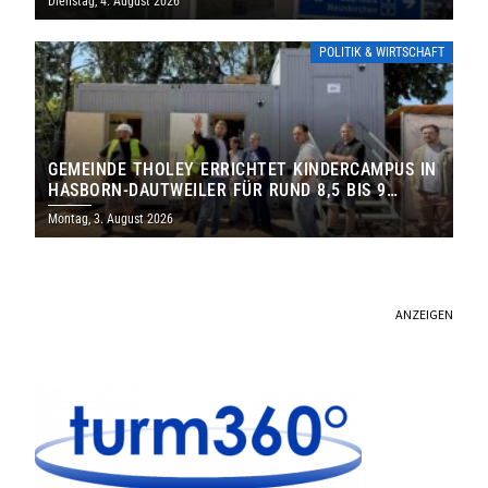
Dienstag, 4. August 2026
POLITIK & WIRTSCHAFT
GEMEINDE THOLEY ERRICHTET KINDERCAMPUS IN
HASBORN-DAUTWEILER FÜR RUND 8,5 BIS 9
MILLIONEN EURO
Montag, 3. August 2026
ANZEIGEN