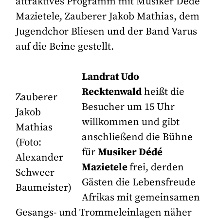
attraktives Programm mit Musiker Dédé
Mazietele, Zauberer Jakob Mathias, dem
Jugendchor Bliesen und der Band Varus
auf die Beine gestellt.
Landrat Udo
Recktenwald
heißt die
Zauberer
Besucher um 15 Uhr
Jakob
willkommen und gibt
Mathias
anschließend die Bühne
(Foto:
für
Musiker Dédé
Alexander
Mazietele
frei, derden
Schweer
Gästen die Lebensfreude
Baumeister)
Afrikas mit gemeinsamen
Gesangs- und Trommeleinlagen näher