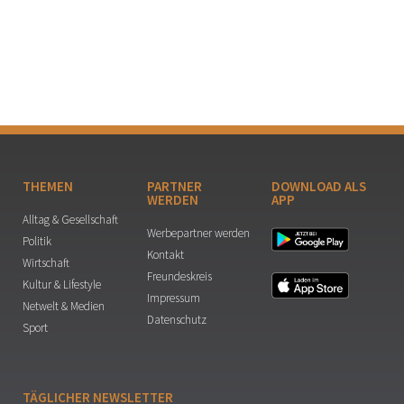
THEMEN
PARTNER
DOWNLOAD ALS
WERDEN
APP
Alltag & Gesellschaft
Werbepartner werden
Politik
Kontakt
Wirtschaft
Freundeskreis
Kultur & Lifestyle
Impressum
Netwelt & Medien
Datenschutz
Sport
TÄGLICHER NEWSLETTER