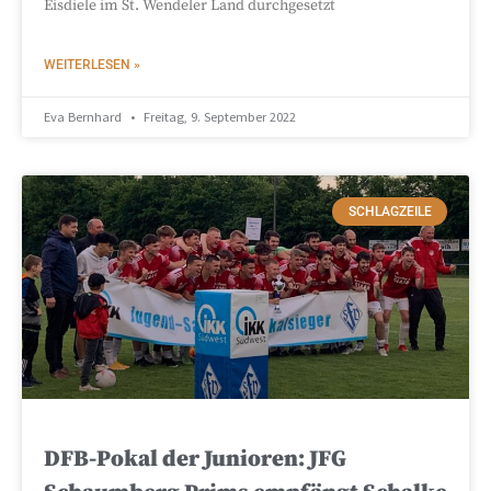
Eisdiele im St. Wendeler Land durchgesetzt
WEITERLESEN »
Eva Bernhard
Freitag, 9. September 2022
SCHLAGZEILE
DFB-Pokal der Junioren: JFG