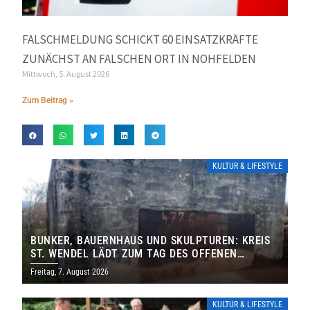
FALSCHMELDUNG SCHICKT 60 EINSATZKRÄFTE
ZUNÄCHST AN FALSCHEN ORT IN NOHFELDEN
Mittwoch, 5. August 2026
Zum Beitrag »
KULTUR & LIFESTYLE
BUNKER, BAUERNHAUS UND SKULPTUREN: KREIS
ST. WENDEL LÄDT ZUM TAG DES OFFENEN
DENKMALS EIN
Freitag, 7. August 2026
KULTUR & LIFESTYLE