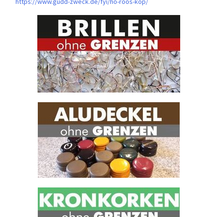
https://www.gudd-zweck.de/fyi/
ho-roos-kop/