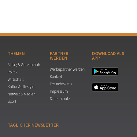
THEMEN
PARTNER
DOWNLOAD ALS
WERDEN
APP
Alltag & Gesellschaft
Werbepartner werden
Politik
Kontakt
Wirtschaft
Freundeskreis
Kultur & Lifestyle
Impressum
Netwelt & Medien
Datenschutz
Sport
TÄGLICHER NEWSLETTER