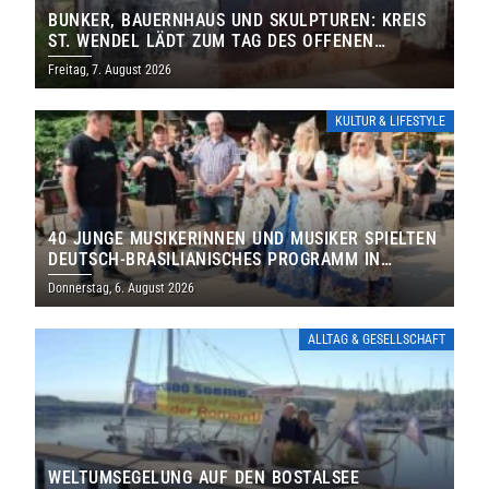
BUNKER, BAUERNHAUS UND SKULPTUREN: KREIS
ST. WENDEL LÄDT ZUM TAG DES OFFENEN
DENKMALS EIN
Freitag, 7. August 2026
KULTUR & LIFESTYLE
40 JUNGE MUSIKERINNEN UND MUSIKER SPIELTEN
DEUTSCH-BRASILIANISCHES PROGRAMM IN
THOLEY
Donnerstag, 6. August 2026
ALLTAG & GESELLSCHAFT
WELTUMSEGELUNG AUF DEN BOSTALSEE