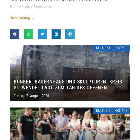
Donnerstag, 6. August 2026
Zum Beitrag »
KULTUR & LIFESTYLE
BUNKER, BAUERNHAUS UND SKULPTUREN: KREIS
ST. WENDEL LÄDT ZUM TAG DES OFFENEN
DENKMALS EIN
Freitag, 7. August 2026
KULTUR & LIFESTYLE