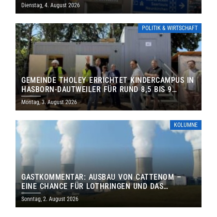
Dienstag, 4. August 2026
POLITIK & WIRTSCHAFT
GEMEINDE THOLEY ERRICHTET KINDERCAMPUS IN
HASBORN-DAUTWEILER FÜR RUND 8,5 BIS 9
MILLIONEN EURO
Montag, 3. August 2026
KOLUMNE
GASTKOMMENTAR: AUSBAU VON CATTENOM –
EINE CHANCE FÜR LOTHRINGEN UND DAS
SAARLAND
Sonntag, 2. August 2026