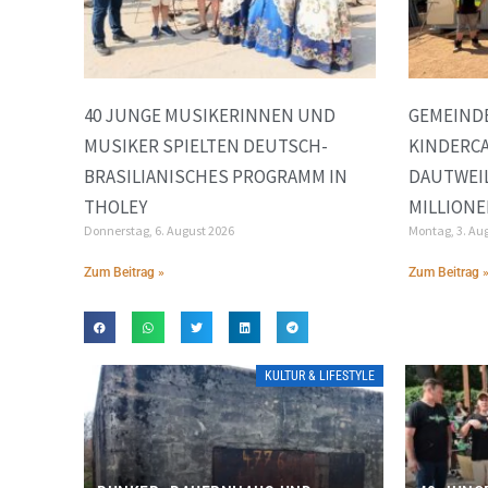
40 JUNGE MUSIKERINNEN UND
GEMEINDE
MUSIKER SPIELTEN DEUTSCH-
KINDERC
BRASILIANISCHES PROGRAMM IN
DAUTWEIL
THOLEY
MILLIONE
Donnerstag, 6. August 2026
Montag, 3. Au
Zum Beitrag »
Zum Beitrag 
KULTUR & LIFESTYLE