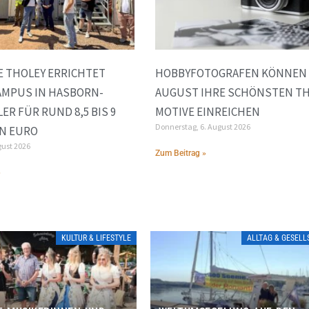
 THOLEY ERRICHTET
HOBBYFOTOGRAFEN KÖNNEN 
AMPUS IN HASBORN-
AUGUST IHRE SCHÖNSTEN TH
ER FÜR RUND 8,5 BIS 9
MOTIVE EINREICHEN
Donnerstag, 6. August 2026
N EURO
gust 2026
Zum Beitrag »
»
KULTUR & LIFESTYLE
ALLTAG & GESEL